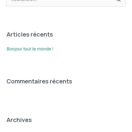
e
c
h
e
Articles récents
r
c
Bonjour tout le monde !
h
e
r
Commentaires récents
:
Archives