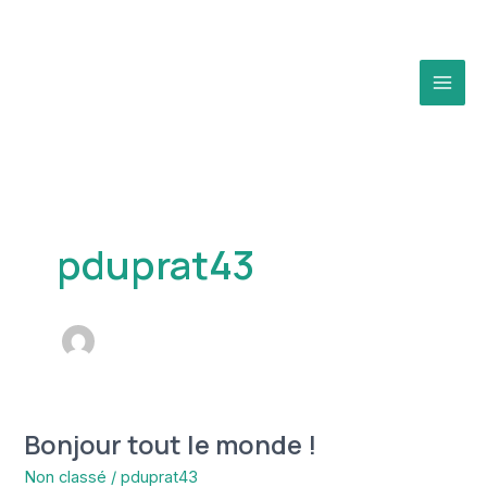
Aller
au
contenu
MAI
MEN
pduprat43
Bonjour tout le monde !
Non classé
/
pduprat43